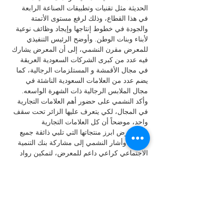
الحديثة مثل تقنيات وتطبيقات الصناعة الرابعة 
في هذا القطاع، وذلك لرفع مستوى الأتمتة 
والجودة في خطوط إنتاجها وإيجاد وظائف نوعية 
لأبناء وبنات الوطن. وأوضح الرئيس التنفيذي 
للمعرض مقرن النشمي، إلى أن المعرض يشارك 
فيه عدد من كبرى الشركات السعودية العريقة 
في مجال الأقمشة و المستلزمات الرجالية، كما 
يضم عدد من العلامات السعودية الناشئة في 
مجال الملابس الرجالية ذات الشهرة الواسعه. 
وأكد النشمي على حضور أهم العلامات التجارية 
في المجال، لكي يتعرف عليها الزائر تحت سقف 
واحد، موضحاً أن كل العلامات التجارية 
ستستعرض ابرز منتجاتها التي تلبي ذائقة جميع 
الفئات. وأشار النشمي إلى مشاركة بنك التنمية 
الاجتماعي كراعي داعم للمعرض، لتمكين رواد 
الأعمال من الدخول في عالم الأنسجة 
والكماليات، وذلك تعزيزا لرفع الجودة في 
المملكة والنهوض بهذا القطاع، إضافة إلى 
مشاركة غرفة الرياض ضمن الرعاة الداعمين 
للمعرض، باعتبارها مظلة للقطاع الخاص في 
العاصمة السعودية، وتعمل على تعزيز دور قطاع 