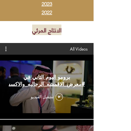
2023
2022
الانتاج المرئي
All Videos
برومو اليوم الثاني في
#معرض_الاقمشه_الرجاليه_والاكسسوار
تشغيل الفيديو