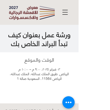
ورشة عمل بعنوان كيف
تبدأ البراند الخاص بك
الوقت والموقع
٠٣ فبراير ٢٠٢٥، ٩:٠٠ م – ١٠:٠٠ م
الرياض, طريق الملك عبدالله، الملك عبدالله،
الرياض 11564، السعودية صالة 1