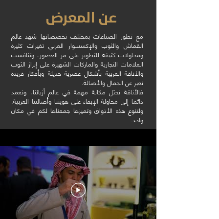
عن المعرض
‬تعبر‭ ‬عن‭ ‬الجمال‭ ‬والأصالة‭.‬
‬دائما‭ ‬إلى‭ ‬محاولة‭ ‬الإبقاء‭ ‬على‭ ‬هويتنا‭ ‬وأصالتنا‭ ‬العربية‭.
‬واحد‭ .‬