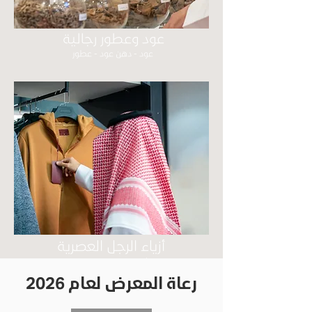
عود وعطور رجالية
عود - دهن عود - عطور
أزياء الرجل العصرية
تيشرتات - بناطيل - قمصان
رعاة المعرض لعام 2026