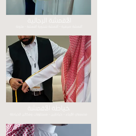
‬الأقمشة الرجالية
أقمشة صيفية - أقمشة شتوية أقمشة - ملونة
خياطة‭ ‬الأقمشة
مصممي الأزياء - خياطين - مستلزمات ومكائن الخياطة