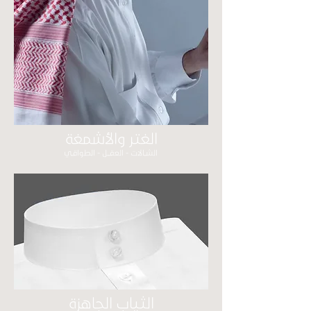
الغتر
والأشمغة
الشــالات - العقـــل - الطواقــي
الثياب الجاهزة