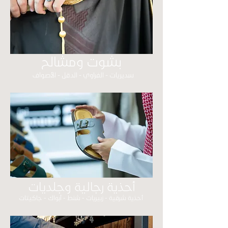
بشوت ومشالح
سديريات - الفراوي - الدقل - الأصواف
أحذية رجالية
وجلديات
أحذية شرقية - زبيريات - شنط - أبواك - جاكيتات