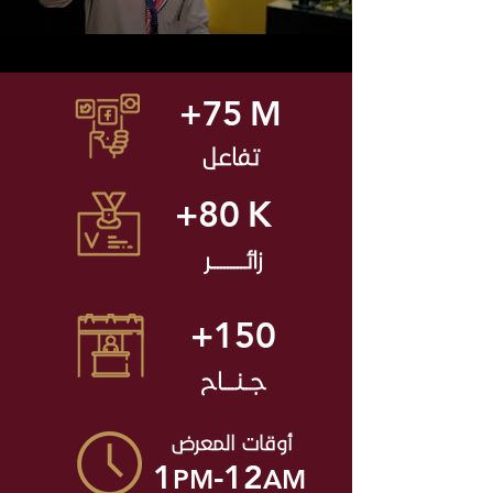
+75
M
تفاعل
+80
K
زائــــــــــر
+150
جــنــــاح
أوقات المعرض
1
-12
PM
AM